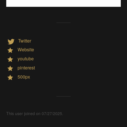
Twitter
Website
youtube
pinterest
500px
This user joined on 07/27/2025.