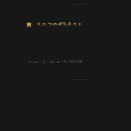
https://xoso66a.it.com/
This user joined on 06/03/2026.