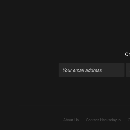
Cr
About Us
Contact Hackaday.io
G