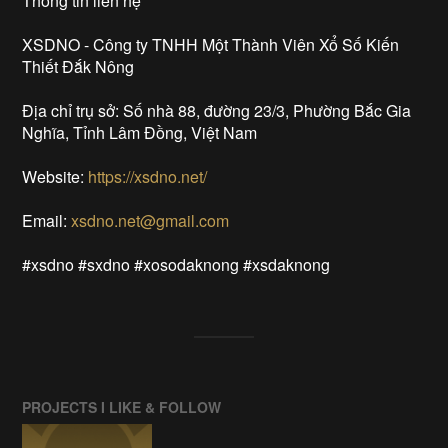
Thông tin liên hệ
XSDNO - Công ty TNHH Một Thành Viên Xổ Số Kiến
Thiết Đắk Nông
Địa chỉ trụ sở: Số nhà 88, đường 23/3, Phường Bắc Gia
Nghĩa, Tỉnh Lâm Đồng, Việt Nam
Website:
https://xsdno.net/
Email:
xsdno.net@gmail.com
#xsdno #sxdno #xosodaknong #xsdaknong
PROJECTS I LIKE & FOLLOW