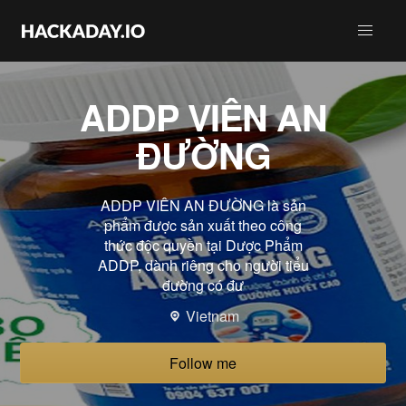
ADDP VIÊN AN
ĐƯỜNG
ADDP VIÊN AN ĐƯỜNG là sản
phẩm được sản xuất theo công
thức độc quyền tại Dược Phẩm
ADDP, dành riêng cho người tiểu
đường có đư
Vietnam
Follow me