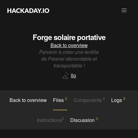
Forge solaire portative
Back to overview
Parvenir à créer une lentille
de Fresnel démontable et
transportable !
llo
3
0
5
Back to overview
Files
Components
Logs
0
3
Instructions
Discussion