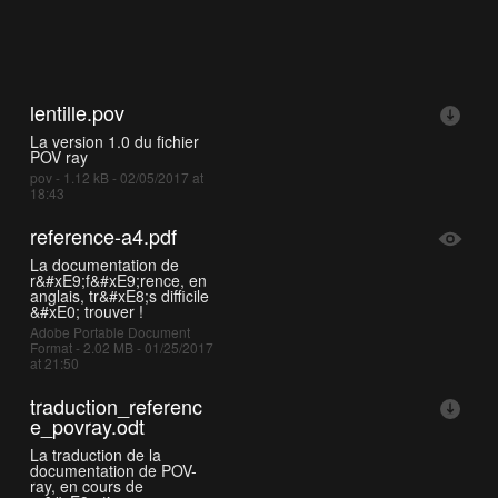
lentille.pov
La version 1.0 du fichier
POV ray
pov - 1.12 kB - 02/05/2017 at
18:43
reference-a4.pdf
La documentation de
r&#xE9;f&#xE9;rence, en
anglais, tr&#xE8;s difficile
&#xE0; trouver !
Adobe Portable Document
Format - 2.02 MB - 01/25/2017
at 21:50
traduction_referenc
e_povray.odt
La traduction de la
documentation de POV-
ray, en cours de